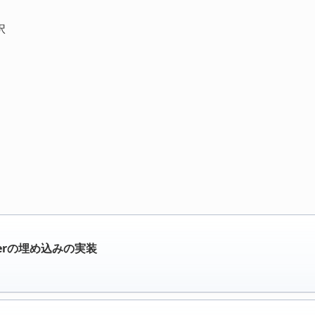
択
tterの埋め込みの実装