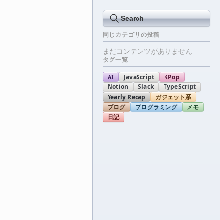
Search
同じカテゴリの投稿
まだコンテンツがありません
タグ一覧
AI
JavaScript
KPop
Notion
Slack
TypeScript
Yearly Recap
ガジェット系
ブログ
プログラミング
メモ
日記