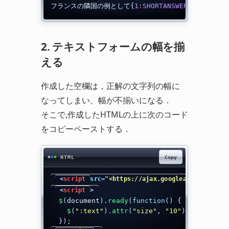
フランスの隣国の例として
{
1
:
SHORTANSWER
:
~
=
スペイン
2. テキストフォームの幅を揃
える
作成した空欄は，正解の文字列の幅に
なってしまい、幅が不揃いになる．
そこで,作成したHTMLの上に次のコード
をコピーペーストする．
Copy
HTML
<
script
src
=
"
<https://ajax.googleapis.com/aja
<
script
>
$
(
document
)
.
ready
(
function
(
)
{
$
(
":text"
)
.
attr
(
"size"
,
"10"
)
;
}
)
;