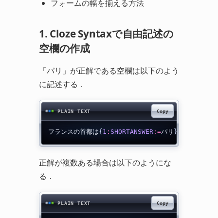
フォームの幅を揃える方法
1. Cloze Syntaxで自由記述の
空欄の作成
「パリ」が正解である空欄は以下のよう
に記述する．
Copy
PLAIN TEXT
フランスの首都は
{
1
:
SHORTANSWER
:
=
パリ
}
である．
正解が複数ある場合は以下のようにな
る．
Copy
PLAIN TEXT