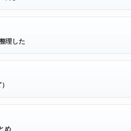
を整理した
ど）
とめ