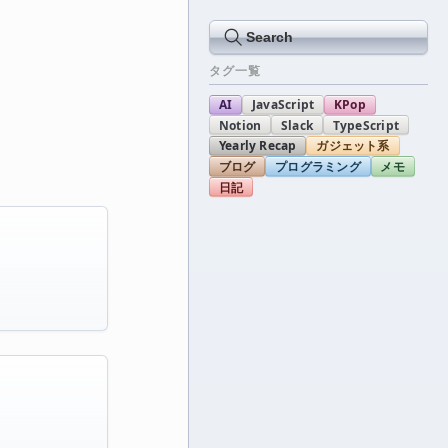
Search
タグ一覧
AI
JavaScript
KPop
Notion
Slack
TypeScript
Yearly Recap
ガジェット系
ブログ
プログラミング
メモ
日記