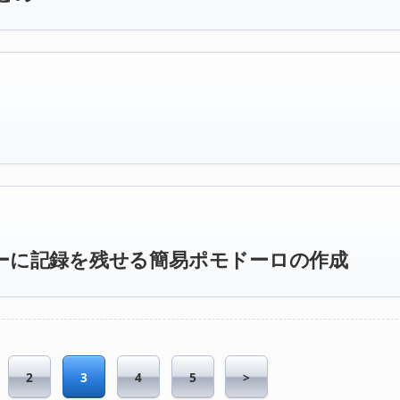
ーに記録を残せる簡易ポモドーロの作成
2
3
4
5
>