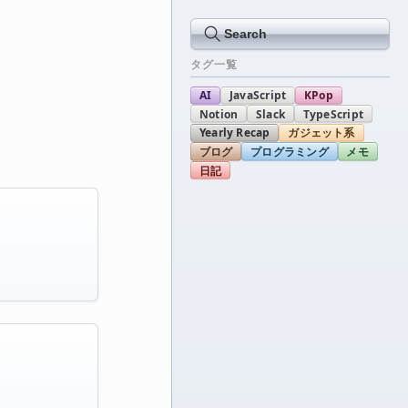
Search
タグ一覧
AI
JavaScript
KPop
Notion
Slack
TypeScript
Yearly Recap
ガジェット系
ブログ
プログラミング
メモ
日記