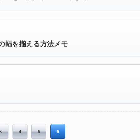
ームの幅を揃える方法メモ
<
4
5
6