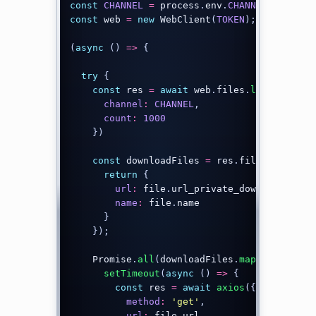
const
CHANNEL
=
 process
.
env
.
CHANNEL
;
const
 web 
=
new
WebClient
(
TOKEN
)
;
(
async
(
)
=>
{
try
{
const
 res 
=
await
 web
.
files
.
list
(
{
channel
:
CHANNEL
,
count
:
1000
}
)
const
 downloadFiles 
=
 res
.
files
.
map
(
fil
return
{
url
:
 file
.
url_private_download
,
name
:
 file
.
name

}
}
)
;
    Promise
.
all
(
downloadFiles
.
map
(
async
(
fi
setTimeout
(
async
(
)
=>
{
const
 res 
=
await
axios
(
{
method
:
'get'
,
url
:
 file
.
url
,