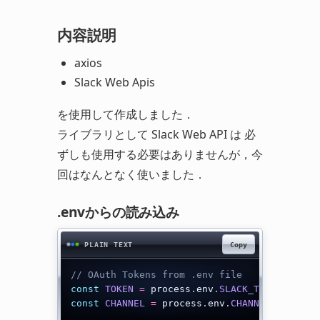
内容説明
axios
Slack Web Apis
を使用して作成しました．
ライブラリとして Slack Web API は 必
ずしも使用する必要はありませんが，今
回はなんとなく使いました．
.envからの読み込み
Copy
PLAIN TEXT
// OAuth Tokens from .env file
const
TOKEN
=
 process
.
env
.
SLACK_TOKEN
;
const
CHANNEL
=
 process
.
env
.
CHANNEL
;