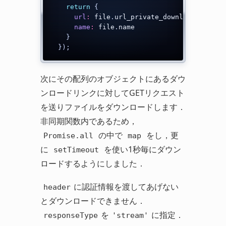
return
{
url
:
 file
.
url_private_download
,
name
:
 file
.
name

}
}
)
;
次にその配列のオブジェクトにあるダウ
ンロードリンクに対してGETリクエスト
を送りファイルをダウンロードします．
非同期関数内であるため，
の中で
をし，更
Promise.all
map
に
を使い1秒毎にダウン
setTimeout
ロードするようにしました．
に認証情報を渡してあげない
header
とダウンロードできません．
を
に指定．
responseType
'stream'