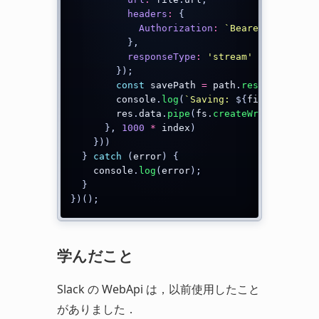
headers
:
{
Authorization
:
`
Bearer 
${
TOKEN
}
}
,
responseType
:
'stream'
}
)
;
const
 savePath 
=
 path
.
resolve
(
__dir
        console
.
log
(
`
Saving: 
${
file
.
name
}
`
)
        res
.
data
.
pipe
(
fs
.
createWriteStream
(
}
,
1000
*
 index
)
}
)
)
}
catch
(
error
)
{
    console
.
log
(
error
)
;
}
}
)
(
)
;
学んだこと
Slack の WebApi は，以前使用したこと
がありました．