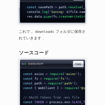
const
 savePath 
=
 path
.
resolve
(
__dirname
,
  console
.
log
(
`
Saving: 
${
file
.
name
}
`
)
  res
.
data
.
pipe
(
fs
.
createWriteStream
(
savePa
これで，
フォルダに保存さ
downloads
れていきます．
ソースコード
Copy
JAVASCRIPT
const
 axios 
=
require
(
'axios'
)
;
const
 fs 
=
require
(
'fs'
)
;
const
 path 
=
require
(
'path'
)
;
const
{
 WebClient 
}
=
require
(
'@slack/web-a
// OAuth Tokens from .env file
const
TOKEN
=
 process
.
env
.
SLACK_TOKEN
;