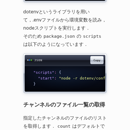
dotenvというライブラリを用い
て，.envファイルから環境変数を読み，
nodeスクリプトを実行します．
そのため
の
package.json
scripts
は以下のようになっています．
Copy
JSON
"scripts"
:
{
"start"
:
"node -r dotenv/config index.j
}
チャンネルのファイル一覧の取得
指定したチャンネルのファイルのリスト
を取得します．
はデフォルトで
count