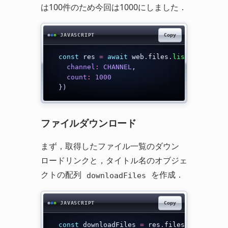
は100件のため今回は1000にしました．
Copy
JAVASCRIPT
const
 res 
=
await
 web
.
files
.
list
(
{
channel
:
CHANNEL
,
count
:
1000
}
)
ファイルダウンロード
まず，取得したファイル一覧のダウン
ロードリンクと，タイトル名のオブジェ
クトの配列
を作成．
downloadFiles
Copy
JAVASCRIPT
const
 downloadFiles 
=
 res
.
files
.
map
(
file