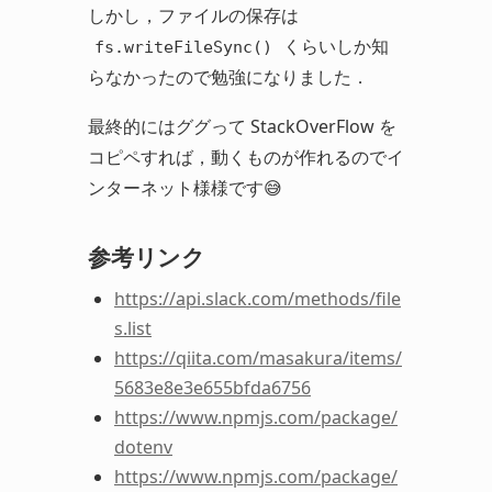
しかし，ファイルの保存は
くらいしか知
fs.writeFileSync()
らなかったので勉強になりました．
最終的にはググって StackOverFlow を
コピペすれば，動くものが作れるのでイ
ンターネット様様です😅
参考リンク
https://api.slack.com/methods/file
s.list
https://qiita.com/masakura/items/
5683e8e3e655bfda6756
https://www.npmjs.com/package/
dotenv
https://www.npmjs.com/package/