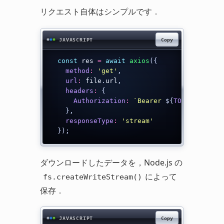
リクエスト自体はシンプルです．
Copy
JAVASCRIPT
const
 res 
=
await
axios
(
{
method
:
'get'
,
url
:
 file
.
url
,
headers
:
{
Authorization
:
`
Bearer 
${
TOKEN
}
`
,
}
,
responseType
:
'stream'
}
)
;
ダウンロードしたデータを，Node.js の
によって
fs.createWriteStream()
保存．
Copy
JAVASCRIPT