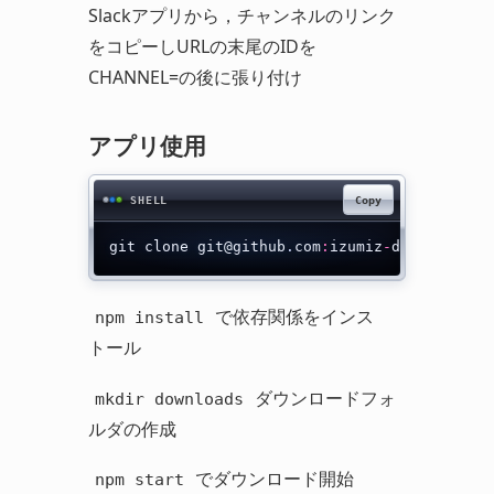
Slackアプリから，チャンネルのリンク
をコピーしURLの末尾のIDを
CHANNEL=の後に張り付け
アプリ使用
Copy
SHELL
git clone git@github
.
com
:
izumiz
-
dev
/
slack
-
f
で依存関係をインス
npm install
トール
ダウンロードフォ
mkdir downloads
ルダの作成
でダウンロード開始
npm start